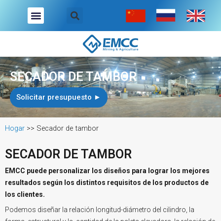
Ir
Buscar
Menú
al
Sobre Nosotros
Industrias A Las Que Servimos
contenido
SECADOR DE TAMBOR
Solicitar presupuesto ►
Hogar
>>
Secador de tambor
SECADOR DE TAMBOR
EMCC puede personalizar los diseños para lograr los mejores
resultados según los distintos requisitos de los productos de
los clientes.
Podemos diseñar la relación longitud-diámetro del cilindro, la