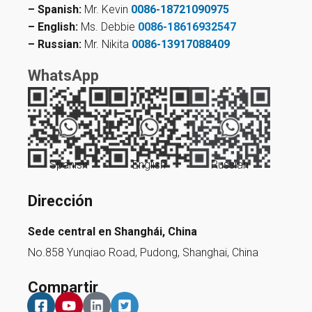
– Spanish:
Mr. Kevin
0086-18721090975
– English:
Ms. Debbie
0086-18616932547
– Russian:
Mr. Nikita
0086-13917088409
WhatsApp
Spanish
English
Russian
Dirección
Sede central en Shanghái, China
No.858 Yunqiao Road, Pudong, Shanghai, China
Compartir