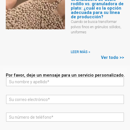
rodillo vs. granuladora de
plato: ¿cuál es la opción
adecuada para su línea
de producción?
Cuando se busca transformar
polvos finos en gránulos sólidos,
uniformes
LEER MÁS »
Ver todo >>
Por favor, deje un mensaje para un servicio personalizado.
N
o
m
b
C
r
o
e
r
*
r
T
e
e
o
l
e
é