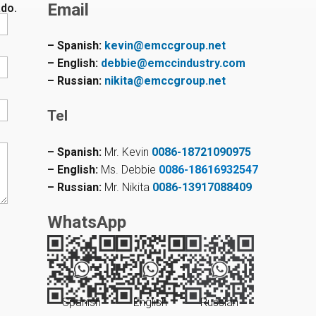
Email
ado.
– Spanish:
kevin@emccgroup.net
– English:
debbie@emccindustry.com
– Russian:
nikita@emccgroup.net
Tel
– Spanish:
Mr. Kevin
0086-18721090975
– English:
Ms. Debbie
0086-18616932547
– Russian:
Mr. Nikita
0086-13917088409
WhatsApp
Spanish
English
Russian