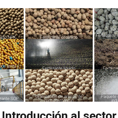
Fertilizant
uesto NPK
Fertilizante orgánico
ción lenta y
Fertilizante líquido
Fertili
a
Granulación de arenas de
Paquete 
lizante SOP
gato(Bentonita)
ind
Introducción al sector