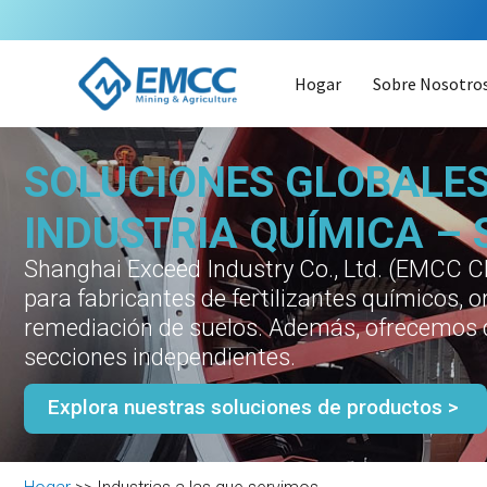
Ir
al
contenido
Hogar
Sobre Nosotro
SOLUCIONES GLOBALES
INDUSTRIA QUÍMICA –
Shanghai Exceed Industry Co., Ltd. (EMCC Ch
para fabricantes de fertilizantes químicos, 
remediación de suelos. Además, ofrecemos d
secciones independientes.
Explora nuestras soluciones de productos >