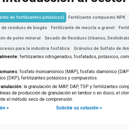
ento de fertilizantes potásicos)
Fertilizante compuesto NPK
e de residuos de biogás
Fertilizante de mezcla a granel
Ferti
ón de polvo mineral
Secado de Residuos Urbanos, Deshidrat
cesos para la industria fosfática
Gránulos de Sulfato de A
palmente:
fertilizantes nitrogenados, fosfatados, potásicos, co
 comunes:
fosfato monoamónico (MAP), fosfato diamónico (DAP) 
ico (DKP); fertilizantes potásicos y compuestos.
anulación:
la granulación de MAP, DAP, TSP y fertilizantes co
neas de producción de granulación en tambor o en disco; el cloru
nte el método seco de comprensión.
ón >
Solicite su solución >