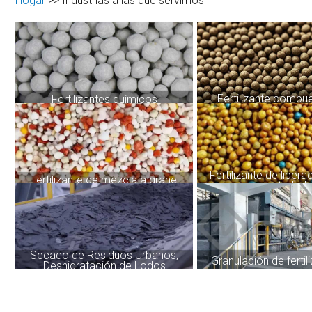
Hogar
>>
Industrias a las que servimos
Fertilizante comp
Fertilizantes químicos
Fertilizante de libera
Fertilizante de mezcla a granel
controlad
Secado de Residuos Urbanos,
Granulación de ferti
Deshidratación de Lodos