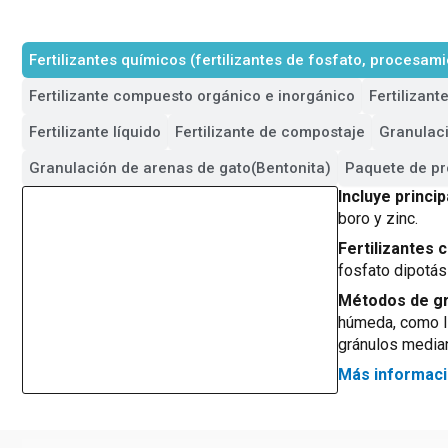
Fertilizantes químicos (fertilizantes de fosfato, procesami
Fertilizante compuesto orgánico e inorgánico
Fertilizant
Fertilizante líquido
Fertilizante de compostaje
Granulaci
Granulación de arenas de gato(Bentonita)
Paquete de pro
Incluye princi
boro y zinc.
Fertilizantes
fosfato dipotás
Métodos de gr
húmeda, como lí
gránulos media
Más informaci