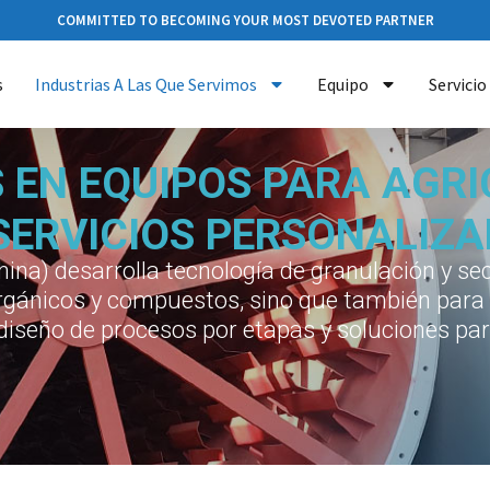
COMMITTED TO BECOMING YOUR MOST DEVOTED PARTNER
s
Industrias A Las Que Servimos
Equipo
Servicio
 EN EQUIPOS PARA AGRI
 SERVICIOS PERSONALIZ
ina) desarrolla tecnología de granulación y sec
orgánicos y compuestos, sino que también para la
iseño de procesos por etapas y soluciones par