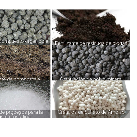
e compuesto orgánico e
Fertilizante de residuos de biogás
inorgánico
zante de compostaje
Granulación de polvo mineral
de procesos para la
Gránulos de Sulfato de Amonio
ustria fosfática