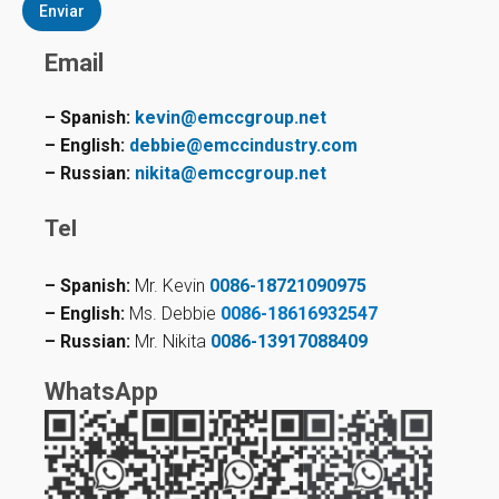
Enviar
Email
– Spanish:
kevin@emccgroup.net
– English:
debbie@emccindustry.com
– Russian:
nikita@emccgroup.net
Tel
– Spanish:
Mr. Kevin
0086-18721090975
– English:
Ms. Debbie
0086-18616932547
– Russian:
Mr. Nikita
0086-13917088409
WhatsApp