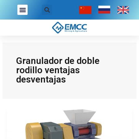
Ir
Buscar
Menú
al
contenido
Granulador de doble
rodillo ventajas
desventajas