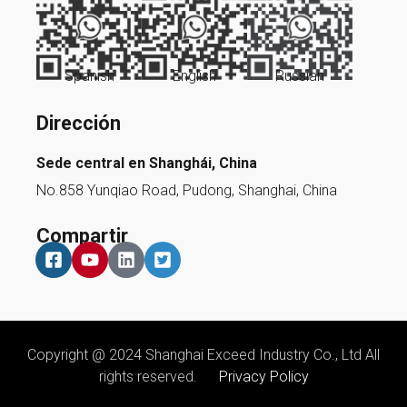
Spanish
English
Russian
Dirección
Sede central en Shanghái, China
No.858 Yunqiao Road, Pudong, Shanghai, China
Compartir
Copyright @ 2024 Shanghai Exceed Industry Co., Ltd All
rights reserved.
Privacy Policy