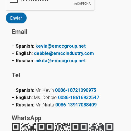
o
*
Enviar
Email
– Spanish:
kevin@emccgroup.net
– English:
debbie@emccindustry.com
– Russian:
nikita@emccgroup.net
Tel
– Spanish:
Mr. Kevin
0086-18721090975
– English:
Ms. Debbie
0086-18616932547
– Russian:
Mr. Nikita
0086-13917088409
WhatsApp