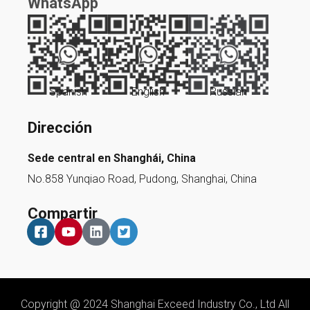
WhatsApp
Spanish
English
Russian
Dirección
Sede central en Shanghái, China
No.858 Yunqiao Road, Pudong, Shanghai, China
Compartir
Copyright @ 2024 Shanghai Exceed Industry Co., Ltd All