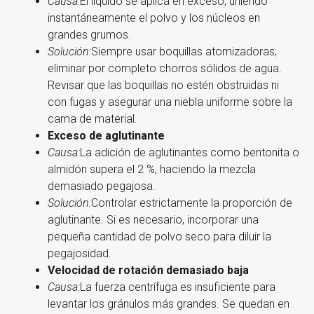
Causa:
El líquido se aplica en exceso, uniendo
instantáneamente el polvo y los núcleos en
grandes grumos.
Solución:
Siempre usar boquillas atomizadoras;
eliminar por completo chorros sólidos de agua.
Revisar que las boquillas no estén obstruidas ni
con fugas y asegurar una niebla uniforme sobre la
cama de material.
Exceso de aglutinante
Causa:
La adición de aglutinantes como bentonita o
almidón supera el 2 %, haciendo la mezcla
demasiado pegajosa.
Solución:
Controlar estrictamente la proporción de
aglutinante. Si es necesario, incorporar una
pequeña cantidad de polvo seco para diluir la
pegajosidad.
Velocidad de rotación demasiado baja
Causa:
La fuerza centrífuga es insuficiente para
levantar los gránulos más grandes. Se quedan en