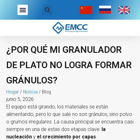
Ir
Buscar
Menú
al
contenido
¿POR QUÉ MI GRANULADOR
DE PLATO NO LOGRA FORMAR
GRÁNULOS?
Hogar
/
Noticia
/
Blog
junio 5, 2026
El equipo está girando, los materiales se están
alimentando, pero lo que sale no son gránulos, sino polvo
o grumos irregulares. La causa principal se encuentra casi
siempre en una de estas dos etapas clave:
la
nucleación
y
el crecimiento
por capas
.