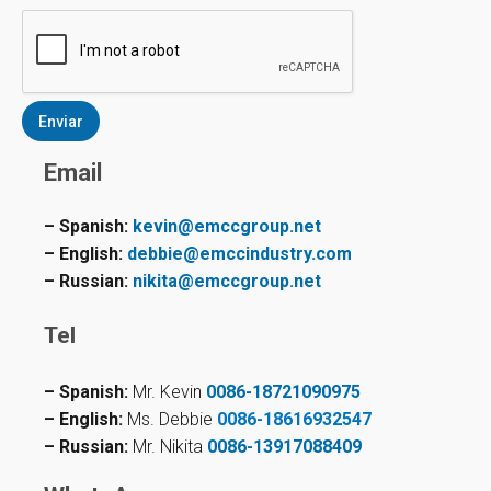
n
e
i
*
c
o
*
Enviar
Email
– Spanish:
kevin@emccgroup.net
– English:
debbie@emccindustry.com
– Russian:
nikita@emccgroup.net
Tel
– Spanish:
Mr. Kevin
0086-18721090975
– English:
Ms. Debbie
0086-18616932547
– Russian:
Mr. Nikita
0086-13917088409