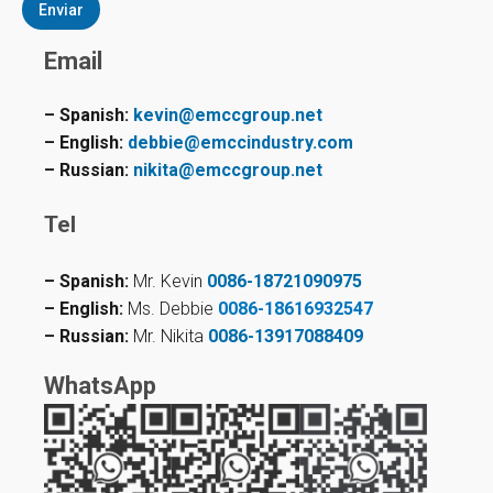
Enviar
Email
– Spanish:
kevin@emccgroup.net
– English:
debbie@emccindustry.com
– Russian:
nikita@emccgroup.net
Tel
– Spanish:
Mr. Kevin
0086-18721090975
– English:
Ms. Debbie
0086-18616932547
– Russian:
Mr. Nikita
0086-13917088409
WhatsApp