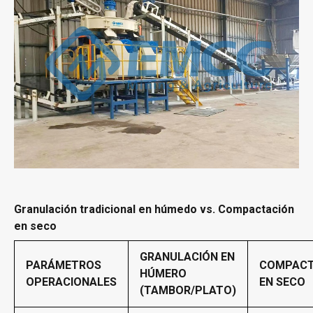
Granulación
tradicional
en húmedo
vs.
C
ompactación
en seco
GRANULACIÓN EN
PARÁMETROS
COMPACT
HÚMERO
OPERACIONALES
EN SECO
(
TAMBOR/PLATO
)