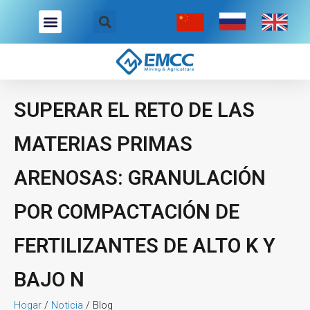
Ir
Buscar
Menú
al
contenido
SUPERAR EL RETO DE LAS
MATERIAS PRIMAS
ARENOSAS: GRANULACIÓN
POR COMPACTACIÓN DE
FERTILIZANTES DE ALTO K Y
BAJO N
Hogar
/
Noticia
/
Blog